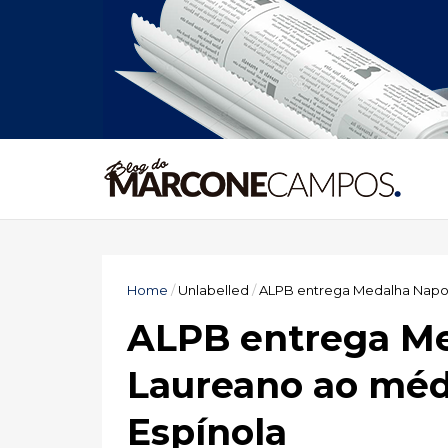
Home
/
Unlabelled
/
ALPB entrega Medalha Napol
ALPB entrega M
Laureano ao méd
Espínola