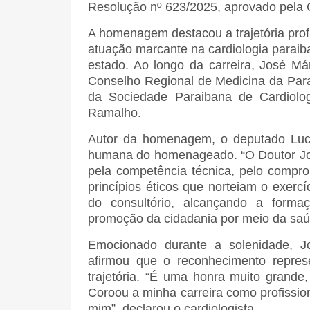
Resolução nº 623/2025, aprovado pela 
A homenagem destacou a trajetória profi
atuação marcante na cardiologia paraiba
estado. Ao longo da carreira, José M
Conselho Regional de Medicina da Par
da Sociedade Paraibana de Cardiolog
Ramalho.
Autor da homenagem, o deputado Lucia
humana do homenageado. “O Doutor Jos
pela competência técnica, pelo compro
princípios éticos que norteiam o exercí
do consultório, alcançando a formaçã
promoção da cidadania por meio da saú
Emocionado durante a solenidade, 
afirmou que o reconhecimento repr
trajetória. “É uma honra muito grande
Coroou a minha carreira como profissi
mim”, declarou o cardiologista.