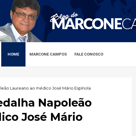
HOME
MARCONE CAMPOS
FALE CONOSCO
eão Laureano ao médico José Mário Espínola
edalha Napoleão
ico José Mário