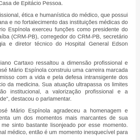
Casa de Epitácio Pessoa.
ssional, ética e humanística do médico, que possui
na e no fortalecimento das instituições médicas do
ário Espínola exerceu funções como presidente do
aíba (CRM-PB), corregedor do CRM-PB, secretário
ia e diretor técnico do Hospital General Edson
no Cartaxo ressaltou a dimensão profissional e
é Mário Espínola construiu uma carreira marcada
misso com a vida e pela defesa intransigente dos
cio da medicina. Sua atuação ultrapassa os limites
o institucional, a valorização profissional e a
de”, destacou o parlamentar.
José Mário Espínola agradeceu a homenagem e
esenta um dos momentos mais marcantes de sua
, me sinto bastante lisonjeado por esse momento.
onal médico, então é um momento inesquecível para