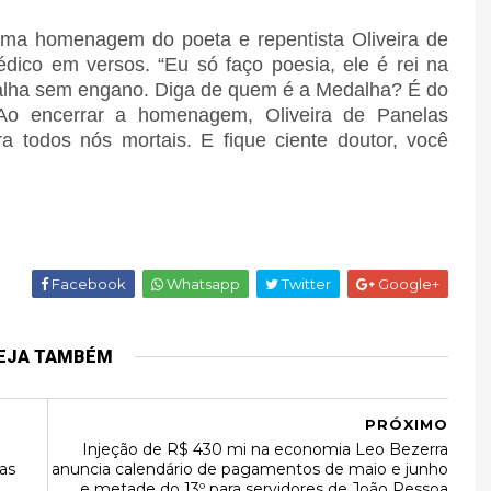
ma homenagem do poeta e repentista Oliveira de
édico em versos. “Eu só faço poesia, ele é rei na
dalha sem engano. Diga de quem é a Medalha? É do
 Ao encerrar a homenagem, Oliveira de Panelas
a todos nós mortais. E fique ciente doutor, você
Facebook
Whatsapp
Twitter
Google+
EJA TAMBÉM
PRÓXIMO
Injeção de R$ 430 mi na economia Leo Bezerra
as
anuncia calendário de pagamentos de maio e junho
e metade do 13º para servidores de João Pessoa