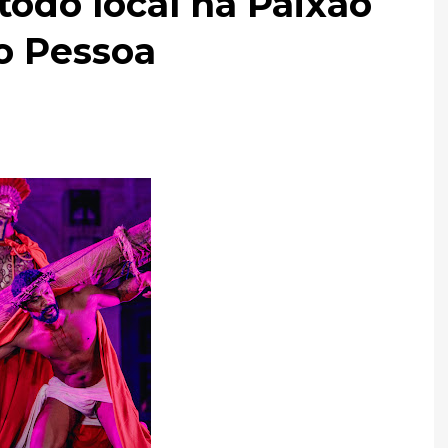
todo local na Paixão
o Pessoa