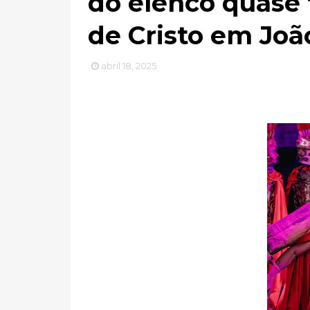
do elenco quase 
de Cristo em Joã
abril 18, 2025