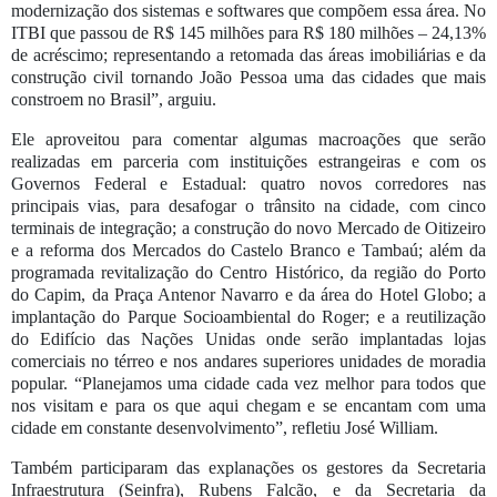
modernização dos sistemas e softwares que compõem essa área. No
ITBI que passou de R$ 145 milhões para R$ 180 milhões – 24,13%
de acréscimo; representando a retomada das áreas imobiliárias e da
construção civil tornando João Pessoa uma das cidades que mais
constroem no Brasil”, arguiu.
Ele aproveitou para comentar algumas macroações que serão
realizadas em parceria com instituições estrangeiras e com os
Governos Federal e Estadual: quatro novos corredores nas
principais vias, para desafogar o trânsito na cidade, com cinco
terminais de integração; a construção do novo Mercado de Oitizeiro
e a reforma dos Mercados do Castelo Branco e Tambaú; além da
programada revitalização do Centro Histórico, da região do Porto
do Capim, da Praça Antenor Navarro e da área do Hotel Globo; a
implantação do Parque Socioambiental do Roger; e a reutilização
do Edifício das Nações Unidas onde serão implantadas lojas
comerciais no térreo e nos andares superiores unidades de moradia
popular. “Planejamos uma cidade cada vez melhor para todos que
nos visitam e para os que aqui chegam e se encantam com uma
cidade em constante desenvolvimento”, refletiu José William.
Também participaram das explanações os gestores da Secretaria
Infraestrutura (Seinfra), Rubens Falcão, e da Secretaria da