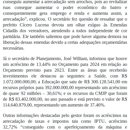
conseguiu aumentar a arrecadação sem arrochos, pois ao revitalizar
ruas consegue aumentar o poder econômico do bairro e
consequentemente gera emprego e renda e aumenta assim, a
arrecadação”, explicou. O secretário fez questão de ressaltar que o
prefeito Cícero Lucena devota um olhar exíguo às Emendas
Cidadãs dos vereadores, atendendo a todos independente de cor
partidária. Ele também salientou que pode haver alguma demora na
liberação dessas emendas devido a certas adequações orçamentárias
necessárias.
Já o secretário de Planejamento, José William, informou que houve
um acréscimo de 13.44% no Orçamento para 2024 em relação ao
Orçamento previsto para 2023. Entre as áreas que receberão
investimentos ele destacou as seguintes: a Saúde, com R$
1.072.000.000,00; a Educação que saiu de R$ 300.128.541,00 em
recursos próprios para 392.000.000,00 representando um acréscimo
de quase 92 milhões – 30,61%; e os recursos da CMJP que foram
de R$ 83.402.000,00, no ano passado e está previsto o valor de R$
114.640.879,00, representando um aumento de 37.46%.
Outras informações destacadas pelo gestor foram os acréscimos na
arrecadação de taxas e impostos tais como IPTU, acréscimo
32,72% “conseguido com o aperfeiçoamento da máquina e