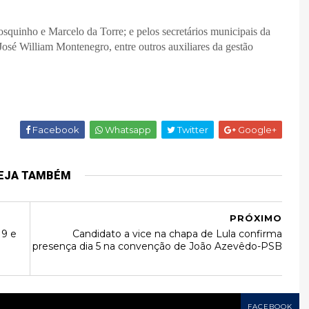
quinho e Marcelo da Torre; e pelos secretários municipais da
José William Montenegro, entre outros auxiliares da gestão
Facebook
Whatsapp
Twitter
Google+
EJA TAMBÉM
PRÓXIMO
19 e
Candidato a vice na chapa de Lula confirma
presença dia 5 na convenção de João Azevêdo-PSB
FACEBOOK