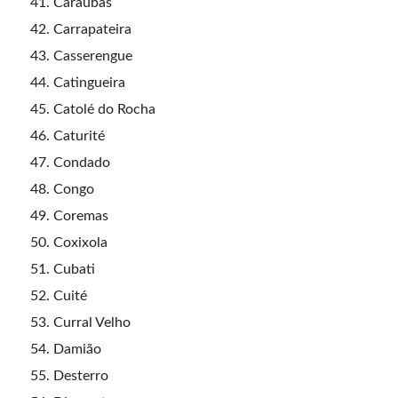
Caraúbas
Carrapateira
Casserengue
Catingueira
Catolé do Rocha
Caturité
Condado
Congo
Coremas
Coxixola
Cubati
Cuité
Curral Velho
Damião
Desterro