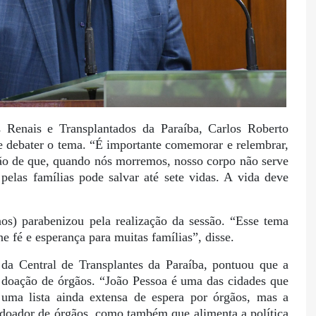
 Renais e Transplantados da Paraíba, Carlos Roberto
e debater o tema. “É importante comemorar e relembrar,
ção de que, quando nós morremos, nosso corpo não serve
pelas famílias pode salvar até sete vidas. A vida deve
s) parabenizou pela realização da sessão. “Esse tema
ne fé e esperança para muitas famílias”, disse.
o da Central de Transplantes da Paraíba, pontuou que a
 doação de órgãos. “João Pessoa é uma das cidades que
ma lista ainda extensa de espera por órgãos, mas a
 doador de órgãos, como também que alimenta a política