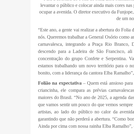
levantar o público e colocar ainda mais cores nas
ocupar a avenida. O diretor executivo da Funjope,
de um no
“Este ano, a gente vai realizar a abertura do Folia
nós. Queremos trabalhar a General Osório como amb
carnavalesca, integrando a Praça Rio Branco,
descendo para a Ladeira de São Francisco, ali
concentração do grupo Confete e Serpentina. Va
estamos trabalhando um novo território para o n
bonito, com a liderança da cantora Elba Ramalho”,
Folião na expectativa
– Quem está ansioso para o
criancinha, ele compara as prévias carnavales
maiores do Brasil. “No ano de 2025, a agenda das
que vamos sentir um pouco do que vemos sempre n
artistas, ao lado do público no calor da avenida
garantindo que não perderá a abertura. “Como bom 
Ainda por cima com nossa rainha Elba Ramalho”,