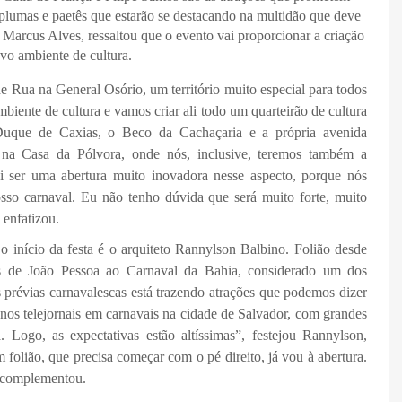
 plumas e paetês que estarão se destacando na multidão que deve
 Marcus Alves, ressaltou que o evento vai proporcionar a criação
vo ambiente de cultura.
 de Rua na General Osório, um território muito especial para todos
iente de cultura e vamos criar ali todo um quarteirão de cultura
 Duque de Caxias, o Beco da Cachaçaria e a própria avenida
 na Casa da Pólvora, onde nós, inclusive, teremos também a
i ser uma abertura muito inovadora nesse aspecto, porque nós
osso carnaval. Eu não tenho dúvida que será muito forte, muito
 enfatizou.
 início da festa é o arquiteto Rannylson Balbino. Folião desde
cas de João Pessoa ao Carnaval da Bahia, considerado um dos
 prévias carnavalescas está trazendo atrações que podemos dizer
os telejornais em carnavais na cidade de Salvador, com grandes
. Logo, as expectativas estão altíssimas”, festejou Rannylson,
folião, que precisa começar com o pé direito, já vou à abertura.
 complementou.