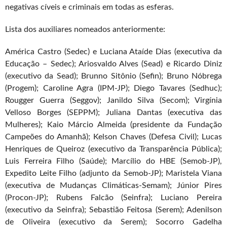
negativas cíveis e criminais em todas as esferas.
Lista dos auxiliares nomeados anteriormente:
América Castro (Sedec) e Luciana Ataíde Dias (executiva da
Educação – Sedec); Ariosvaldo Alves (Sead) e Ricardo Diniz
(executivo da Sead); Brunno Sitônio (Sefin); Bruno Nóbrega
(Progem); Caroline Agra (IPM-JP); Diego Tavares (Sedhuc);
Rougger Guerra (Seggov); Janildo Silva (Secom); Virgínia
Velloso Borges (SEPPM); Juliana Dantas (executiva das
Mulheres); Kaio Márcio Almeida (presidente da Fundação
Campeões do Amanhã); Kelson Chaves (Defesa Civil); Lucas
Henriques de Queiroz (executivo da Transparência Pública);
Luis Ferreira Filho (Saúde); Marcílio do HBE (Semob-JP),
Expedito Leite Filho (adjunto da Semob-JP); Maristela Viana
(executiva de Mudanças Climáticas-Semam); Júnior Pires
(Procon-JP); Rubens Falcão (Seinfra); Luciano Pereira
(executivo da Seinfra); Sebastião Feitosa (Serem); Adenilson
de Oliveira (executivo da Serem); Socorro Gadelha