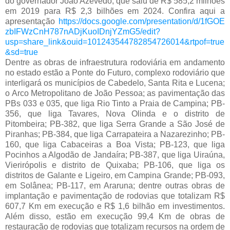
do governador João Azevêdo, que saiu de R$ 585,2 milhões 
em 2019 para R$ 2,3 bilhões em 2024. Confira aqui a 
apresentação 
https://docs.google.com/presentation/d/1fGOE
zbIFWzCnH787nADjKuoIDnjYZmG5/edit?
usp=share_link&ouid=101243544782854726014&rtpof=true
&sd=true
Dentre as obras de infraestrutura rodoviária em andamento 
no estado estão a Ponte do Futuro, complexo rodoviário que 
interligará os municípios de Cabedelo, Santa Rita e Lucena; 
o Arco Metropolitano de João Pessoa; as pavimentação das 
PBs 033 e 035, que liga Rio Tinto a Praia de Campina; PB-
356, que liga Tavares, Nova Olinda e o distrito de 
Pitombeira; PB-382, que liga Serra Grande a São José de 
Piranhas; PB-384, que liga Carrapateira a Nazarezinho; PB-
160, que liga Cabaceiras a Boa Vista; PB-123, que liga 
Pocinhos a Algodão de Jandaíra; PB-387, que liga Uiraúna, 
Vierirópolis e distrito de Quixaba; PB-106, que liga os 
distritos de Galante e Ligeiro, em Campina Grande; PB-093, 
em Solânea; PB-117, em Araruna; dentre outras obras de 
implantação e pavimentação de rodovias que totalizam R$ 
607,7 Km em execução e R$ 1,6 bilhão em investimentos. 
Além disso, estão em execução 99,4 Km de obras de 
restauração de rodovias que totalizam recursos na ordem de 