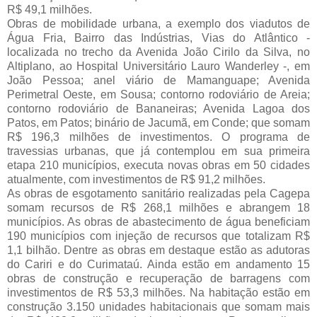
R$ 49,1 milhões.
Obras de mobilidade urbana, a exemplo dos viadutos de 
Água Fria, Bairro das Indústrias, Vias do Atlântico - 
localizada no trecho da Avenida João Cirilo da Silva, no 
Altiplano, ao Hospital Universitário Lauro Wanderley -, em 
João Pessoa; anel viário de Mamanguape; Avenida 
Perimetral Oeste, em Sousa; contorno rodoviário de Areia; 
contorno rodoviário de Bananeiras; Avenida Lagoa dos 
Patos, em Patos; binário de Jacumã, em Conde; que somam 
R$ 196,3 milhões de investimentos. O programa de 
travessias urbanas, que já contemplou em sua primeira 
etapa 210 municípios, executa novas obras em 50 cidades 
atualmente, com investimentos de R$ 91,2 milhões.
As obras de esgotamento sanitário realizadas pela Cagepa 
somam recursos de R$ 268,1 milhões e abrangem 18 
municípios. As obras de abastecimento de água beneficiam 
190 municípios com injeção de recursos que totalizam R$ 
1,1 bilhão. Dentre as obras em destaque estão as adutoras 
do Cariri e do Curimataú. Ainda estão em andamento 15 
obras de construção e recuperação de barragens com 
investimentos de R$ 53,3 milhões. Na habitação estão em 
construção 3.150 unidades habitacionais que somam mais 