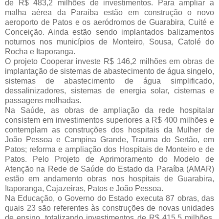
de R$ 483,2 milhões de investimentos. Para ampliar a 
malha aérea da Paraíba estão em construção o novo 
aeroporto de Patos e os aeródromos de Guarabira, Cuité e 
Conceição. Ainda estão sendo implantados balizamentos 
noturnos nos municípios de Monteiro, Sousa, Catolé do 
Rocha e Itaporanga. 
O projeto Cooperar investe R$ 146,2 milhões em obras de 
implantação de sistemas de abastecimento de água singelo, 
sistemas de abastecimento de água simplificado, 
dessalinizadores, sistemas de energia solar, cisternas e 
passagens molhadas.
Na Saúde, as obras de ampliação da rede hospitalar 
consistem em investimentos superiores a R$ 400 milhões e 
contemplam as construções dos hospitais da Mulher de 
João Pessoa e Campina Grande, Trauma do Sertão, em 
Patos; reforma e ampliação dos Hospitais de Monteiro e de 
Patos. Pelo Projeto de Aprimoramento do Modelo de 
Atenção na Rede de Saúde do Estado da Paraíba (AMAR) 
estão em andamento obras nos hospitais de Guarabira, 
Itaporanga, Cajazeiras, Patos e João Pessoa.
Na Educação, o Governo do Estado executa 87 obras, das 
quais 23 são referentes às construções de novas unidades 
de ensino, totalizando investimentos de R$ 415,5 milhões. 