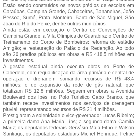
Estão sendo construídos os novos prédios de escolas em 
Caraúbas, Campina Grande, Cabaceiras, Bananeiras, João 
Pessoa, Sumé, Prata, Monteiro, Barra de São Miguel, São 
João do Rio do Peixe, dentre outros municípios.
Ainda estão em execução o Centro de Convenções de 
Campina Grande; a Vila Olímpica de Guarabira; o Centro de 
Treinamento do Corpo de Bombeiros; reforma do estádio 
Amigão; e restauração do Palácio da Redenção. Ao todo 
são 26 prédios públicos em obras e R$ 418,5 milhões em 
investimentos. 
A gestão estadual ainda executa obras no Porto de 
Cabedelo, com requalificação da área primária e central de 
operação e drenagem, somando recursos de R$ 48,4 
milhões; e de expansão da rede de gás natural, que 
totalizam R$ 12,8 milhões. Seguem em obras a Avenida 
Boulevard dos Ipês, no Polo Turístico Cabo Branco, que 
também recebe investimentos nos serviços de drenagem 
pluvial, representando recursos de R$ 21,4 milhões.
Prestigiaram a solenidade o vice-governador Lucas Ribeiro; 
a primeira-dama Ana Maria Lins; a segunda-dama Camila 
Mariz; os deputados federais Gervásio Maia Filho e Wilson 
Santiago; os deputados estaduais Michel Henrique, Felipe 