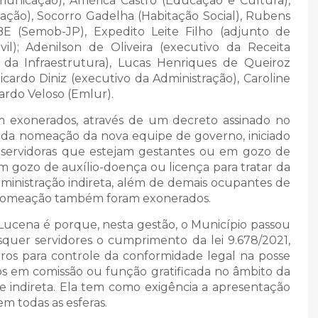
Comunicação), América Castro (Educação e Cultura),
ação), Socorro Gadelha (Habitação Social), Rubens
HBE (Semob-JP), Expedito Leite Filho (adjunto de
vil); Adenilson de Oliveira (executivo da Receita
o da Infraestrutura), Lucas Henriques de Queiroz
icardo Diniz (executivo da Administração), Caroline
ardo Veloso (Emlur).
am exonerados, através de um decreto assinado no
a da nomeação da nova equipe de governo, iniciado
s servidoras que estejam gestantes ou em gozo de
m gozo de auxílio-doença ou licença para tratar da
dministração indireta, além de demais ocupantes de
e nomeação também foram exonerados.
Lucena é porque, nesta gestão, o Município passou
squer servidores o cumprimento da lei 9.678/2021,
ros para controle da conformidade legal na posse
s em comissão ou função gratificada no âmbito da
 e indireta. Ela tem como exigência a apresentação
em todas as esferas.