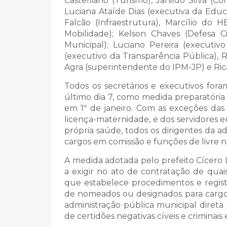
Castelliano (Turismo), Janildo Silva (
Luciana Ataíde Dias (executiva da Educ
Falcão (Infraestrutura), Marcílio do 
Mobilidade); Kelson Chaves (Defesa Ci
Municipal); Luciano Pereira (executiv
(executivo da Transparência Pública), R
Agra (superintendente do IPM-JP) e Ric
Todos os secretários e executivos for
último dia 7, como medida preparatóri
em 1º de janeiro. Com as exceções da
licença-maternidade, e dos servidores e
própria saúde, todos os dirigentes da a
cargos em comissão e funções de livr
A medida adotada pelo prefeito Cícero 
a exigir no ato de contratação de quai
que estabelece procedimentos e regist
de nomeados ou designados para cargo
administração pública municipal direta
de certidões negativas cíveis e criminais 