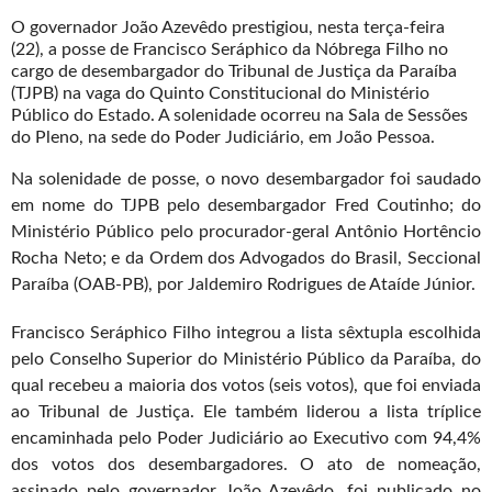
O governador João Azevêdo prestigiou, nesta terça-feira
(22), a posse de Francisco Seráphico da Nóbrega Filho no
cargo de desembargador do Tribunal de Justiça da Paraíba
(TJPB) na vaga do Quinto Constitucional do Ministério
Público do Estado. A solenidade ocorreu na Sala de Sessões
do Pleno, na sede do Poder Judiciário, em João Pessoa.
Na solenidade de posse, o novo desembargador foi saudado
em nome do TJPB pelo desembargador Fred Coutinho; do
Ministério Público pelo procurador-geral Antônio Hortêncio
Rocha Neto; e da Ordem dos Advogados do Brasil, Seccional
Paraíba (OAB-PB), por Jaldemiro Rodrigues de Ataíde Júnior.
Francisco Seráphico Filho integrou a lista sêxtupla escolhida
pelo Conselho Superior do Ministério Público da Paraíba, do
qual recebeu a maioria dos votos (seis votos), que foi enviada
ao Tribunal de Justiça. Ele também liderou a lista tríplice
encaminhada pelo Poder Judiciário ao Executivo com 94,4%
dos votos dos desembargadores. O ato de nomeação,
assinado pelo governador João Azevêdo, foi publicado no