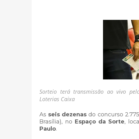
Sorteio terá transmissão ao vivo pe
Loterias Caixa
As
seis dezenas
do concurso 2.775
Brasília), no
Espaço da Sorte
, lo
Paulo
.