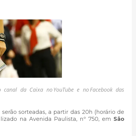
lo canal da Caixa no YouTube e no Facebook das
 serão sorteadas, a partir das 20h (horário de
calizado na Avenida Paulista, nº 750, em
São