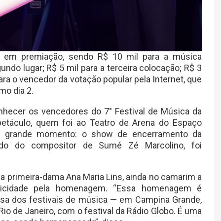
il em premiação, sendo R$ 10 mil para a música
gundo lugar; R$ 5 mil para a terceira colocação; R$ 3
para o vencedor da votação popular pela Internet, que
mo dia 2.
hecer os vencedores do 7° Festival de Música da
petáculo, quem foi ao Teatro de Arena do Espaço
ro grande momento: o show de encerramento da
lado do compositor de Sumé Zé Marcolino, foi
a primeira-dama Ana Maria Lins, ainda no camarim a
felicidade pela homenagem. “Essa homenagem é
ausa dos festivais de música — em Campina Grande,
io de Janeiro, com o festival da Rádio Globo. É uma