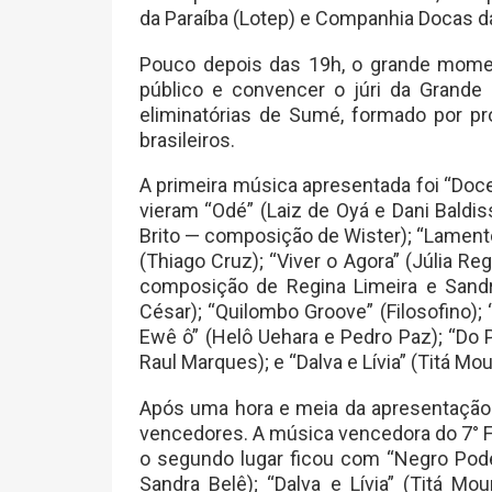
da Paraíba (Lotep) e Companhia Docas da
Pouco depois das 19h, o grande momen
público e convencer o júri da Grande F
eliminatórias de Sumé, formado por pr
brasileiros.
A primeira música apresentada foi “Doce
vieram “Odé” (Laiz de Oyá e Dani Baldis
Brito — composição de Wister); “Lamento 
(Thiago Cruz); “Viver o Agora” (Júlia R
composição de Regina Limeira e Sandr
César); “Quilombo Groove” (Filosofino);
Ewê ô” (Helô Uehara e Pedro Paz); “Do 
Raul Marques); e “Dalva e Lívia” (Titá Mou
Após uma hora e meia da apresentação 
vencedores. A música vencedora do 7° Fe
o segundo lugar ficou com “Negro Pod
Sandra Belê); “Dalva e Lívia” (Titá Mou