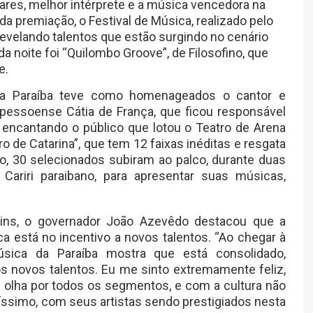
gares, melhor intérprete e a música vencedora na
da premiação, o Festival de Música, realizado pelo
evelando talentos que estão surgindo no cenário
 noite foi “Quilombo Groove”, de Filosofino, que
e.
 da Paraíba teve como homenageados o cantor e
pessoense Cátia de França, que ficou responsável
encantando o público que lotou o Teatro de Arena
 de Catarina”, que tem 12 faixas inéditas e resgata
o, 30 selecionados subiram ao palco, durante duas
Cariri paraibano, para apresentar suas músicas,
Lins, o governador João Azevêdo destacou que a
a está no incentivo a novos talentos. “Ao chegar à
úsica da Paraíba mostra que está consolidado,
os novos talentos. Eu me sinto extremamente feliz,
olha por todos os segmentos, e com a cultura não
elíssimo, com seus artistas sendo prestigiados nesta