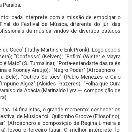
 Paraíba.
to: cada intérprete com a missão de empolgar o
inal do Festival de Música, diferente do júri das
ofissionais da música vindos de diversos estados
 de Coco” (Tathy Martins e Erik Pronk). Logo depois
sera); “Confesso” (Kelven); “Enfim” (Wister e Mayra
é Mato” (S. Turmalina); “Porta-estandarte das ralés
egina e Rooney Araújo); “Negro Poder” (Afrosonoro —
a Belê); “Outros Sertões” (Pablo Menezes e Caio
 “Impune Algoz” (Alcides Prazeres); “Folha que Cura
Paraíso da Acácia (Marinaldo Lyra — composição de
ra).
das 14 finalistas, o grande momento: conhecer os
stival de Música foi “Quilombo Groove (Filosofino);
er” (Afrosonoro e composição de Regina Limeira e
ra) levou o terceiro lugar. O melhor intérprete foi