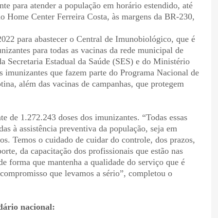
ente para atender a população em horário estendido, até
 no Home Center Ferreira Costa, às margens da BR-230,
2022 para abastecer o Central de Imunobiológico, que é
unizantes para todas as vacinas da rede municipal de
da Secretaria Estadual da Saúde (SES) e do Ministério
s imunizantes que fazem parte do Programa Nacional de
otina, além das vacinas de campanhas, que protegem
te de 1.272.243 doses dos imunizantes. “Todas essas
as à assistência preventiva da população, seja em
sos. Temos o cuidado de cuidar do controle, dos prazos,
orte, da capacitação dos profissionais que estão nas
de forma que mantenha a qualidade do serviço que é
e compromisso que levamos a sério”, completou o
dário nacional: