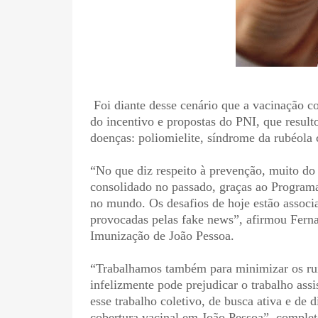
Foi diante desse cenário que a vacinação c
do incentivo e propostas do PNI, que result
doenças: poliomielite, síndrome da rubéola 
“No que diz respeito à prevenção, muito do 
consolidado no passado, graças ao Programa
no mundo. Os desafios de hoje estão associ
provocadas pelas fake news”, afirmou Ferna
Imunização de João Pessoa.
“Trabalhamos também para minimizar os ru
infelizmente pode prejudicar o trabalho ass
esse trabalho coletivo, de busca ativa e de
cobertura vacinal em João Pessoa”, comple