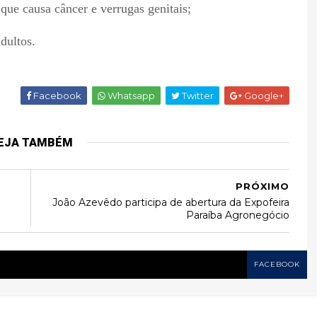
ue causa câncer e verrugas genitais;
adultos.
Facebook
Whatsapp
Twitter
Google+
EJA TAMBÉM
PRÓXIMO
João Azevêdo participa de abertura da Expofeira
Paraíba Agronegócio
FACEBOOK