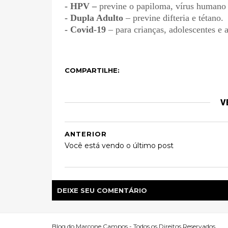
- HPV –
previne o papiloma, vírus humano q
- Dupla Adulto
– previne difteria e tétano.
- Covid-19
– para crianças, adolescentes e 
COMPARTILHE:
V
ANTERIOR
Você está vendo o último post
DEIXE SEU COMENTÁRIO
Blog do Marcone Campos - Todos os Direitos Reservados