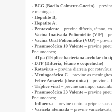
- BCG (Bacilo Calmette-Guerin)
– previne
e meníngea;
- Hepatite B;
- Hepatite A;
- Pentavalente
– previne difteria, tétano, 
- Vacina Inativada Poliomielite (VIP)
– pr
- Vacina Oral Poliomielite (VOP)
– previne
- Pneumocócica 10 Valente –
previne pneum
Pneumococo;
- dTpa (Tríplice bacteriana acelular do ti
- DTP (Difteria, tétano e coqueluche)
- Rotavírus –
previne diarreia por rotavírus
- Meningocócica C
– previne as meningites
- Febre Amarela (dose única) –
previne a 
- Tríplice viral –
previne sarampo, caxumba
- Pneumocócica 23 Valente –
previne pneum
Pneumococo;
- Influenza –
previne contra a gripe e suas
- Varicela atenuada
– previne varicela/cata