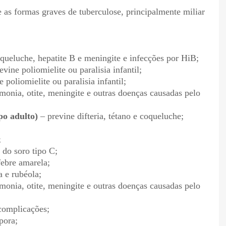
 as formas graves de tuberculose, principalmente miliar
coqueluche, hepatite B e meningite e infecções por HiB;
evine poliomielite ou paralisia infantil;
 poliomielite ou paralisia infantil;
onia, otite, meningite e outras doenças causadas pelo
po adulto)
– previne difteria, tétano e coqueluche;
;
 do soro tipo C;
febre amarela;
 e rubéola;
onia, otite, meningite e outras doenças causadas pelo
 complicações;
pora;