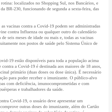
 rotina: localizados no Shopping Sul, nos Bancários, e
da BR-230, funcionando de segunda a sexta-feira, das
as vacinas contra a Covid-19 podem ser administradas
ne contra Influenza ou qualquer outro do calendário
a de seis meses de idade ou mais e, todas as vacinas
tuitamente nos postos de saúde pelo Sistema Único de
ovid-19 estão disponíveis para toda a população acima
te contra a Covid-19 é destinada aos maiores de 18 anos,
nal primário (duas doses ou dose única). É necessário
ação para poder receber o imunizante. O público-alvo
soas com deficiência, imunocomprometidas e com
puérperas e trabalhadores da saúde.
contra Covid-19, o usuário deve apresentar um
e comprove outras doses do imunizante, além do Cartão