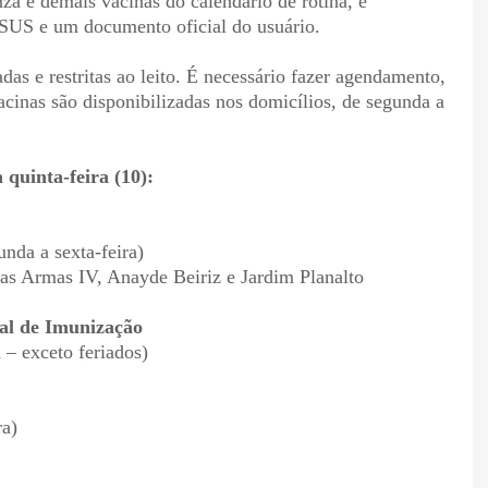
nza e demais vacinas do calendário de rotina, é
o SUS e um documento oficial do usuário.
as e restritas ao leito. É necessário fazer agendamento,
inas são disponibilizadas nos domicílios, de segunda a
 quinta-feira (10):
unda a sexta-feira)
das Armas IV, Anayde Beiriz e Jardim Planalto
pal de Imunização
 – exceto feriados)
ra)