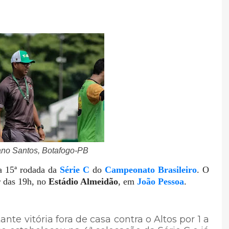
iano Santos, Botafogo-PB
a 15ª rodada da
Série C
do
Campeonato Brasileiro
. O
r das 19h, no
Estádio Almeidão
, em
João Pessoa
.
e vitória fora de casa contra o Altos por 1 a