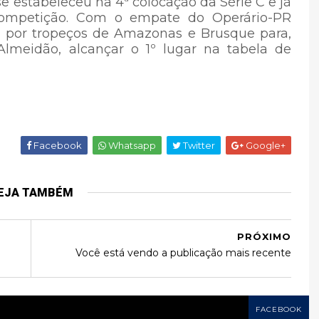
se estabeleceu na 4ª colocação da Série C e já
competição. Com o empate do Operário-PR
ce por tropeços de Amazonas e Brusque para,
Almeidão, alcançar o 1º lugar na tabela de
Facebook
Whatsapp
Twitter
Google+
EJA TAMBÉM
PRÓXIMO
Você está vendo a publicação mais recente
FACEBOOK