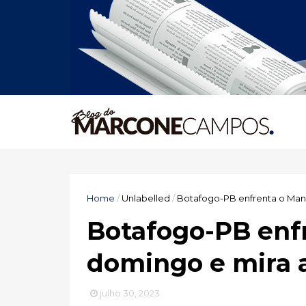
Home
/
Unlabelled
/
Botafogo-PB enfrenta o Mana
Botafogo-PB enf
domingo e mira a
julho 30, 2023