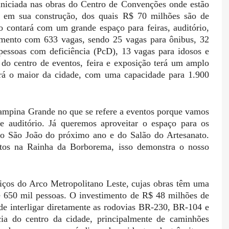
 iniciada nas obras do Centro de Convenções onde estão
 em sua construção, dos quais R$ 70 milhões são de
o contará com um grande espaço para feiras, auditório,
namento com 633 vagas, sendo 25 vagas para ônibus, 32
 pessoas com deficiência (PcD), 13 vagas para idosos e
 do centro de eventos, feira e exposição terá um amplo
rá o maior da cidade, com uma capacidade para 1.900
 Campina Grande no que se refere a eventos porque vamos
de auditório. Já queremos aproveitar o espaço para os
o São João do próximo ano e do Salão do Artesanato.
tos na Rainha da Borborema, isso demonstra o nosso
os do Arco Metropolitano Leste, cujas obras têm uma
e 650 mil pessoas. O investimento de R$ 48 milhões de
 de interligar diretamente as rodovias BR-230, BR-104 e
ncia do centro da cidade, principalmente de caminhões