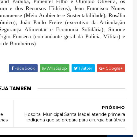
and Paraíba, Pimentel Filho e Olímpio Oliveira, os
utura e dos Recursos Hídricos), Jean Francisco Nunes
amaraense (Meio Ambiente e Sustentabilidade), Rosália
mico), João Paulo Freire (executivo da Articulação
 Segurança Alimentar e Economia Solidária), Simone
érgio Fonseca (comandante geral da Polícia Militar) e
o de Bombeiros).
Facebook
Whatsapp
Twitter
Google+
EJA TAMBÉM
PRÓXIMO
de
Hospital Municipal Santa Isabel atende primeira
rias
indígena que se prepara para cirurgia bariátrica