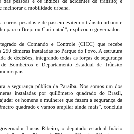
 das pessoas e os índices de acidentes de trânsito; e
 e melhorar a mobilidade urbana.
 carros pesados e de passeio evitem o trânsito urbano e
o para o Brejo ou Curimataú”, explicou o governador.
ntegrado de Comando e Controle (CICC) que recebe
 250 câmeras instaladas no Parque do Povo. A estrutura
da de decisões, integrando todas as forças de segurança
o de Bombeiros e Departamento Estadual de Trânsito
 municipais.
ara a segurança pública da Paraíba. Nós somos um dos
eras instaladas por quilômetro quadrado do Brasil,
a ajudar os homens e mulheres que fazem a segurança da
ômetro quadrado e vamos ampliar ainda mais”, concluiu
governador Lucas Ribeiro, o deputado estadual Inácio