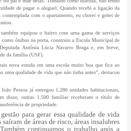
 fui pai e mãe delas. Trabalho como diarista, não tenho
culdade de pagar o aluguel. Quando recebi a ligação da
i contemplada com o apartamento, eu chorei e gritei de
ontou.
ra também equipou o bairro com uma gama de serviços
, como ônibus na porta, construiu a Escola Municipal de
 Deputada Antônia Lúcia Navarro Braga e, em breve,
úde da família (USF).
 mais nova estuda em uma escola muito boa que fica ao
nho uma qualidade de vida que não tinha antes”, destacou
e João Pessoa já entregou 1.280 unidades habitacionais,
m disso, outras 1.500 famílias receberam o título de
ransferência de propriedade.
gestão para gerar essa qualidade de vida
s saíram de áreas de risco, áreas insalubres
 Também continuamos o trabalho após a