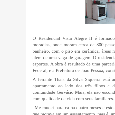
O Residencial Vista Alegre II é formad
moradias, onde moram cerca de 800 pessoa
banheiro, com o piso em cerâmica, áreas m
além de uma vaga de garagem. O residencial
esportes. A obra é resultado de uma parcer
Federal, e a Prefeitura de João Pessoa, con
A feirante Thais da Silva Siqueira está
apartamento ao lado dos três filhos e
comunidade Gervásio Maia, ela não esconde 
com qualidade de vida com seus familiares.
“Me mudei para cá há quatro meses e estou
que morava em um assentamento, mas é uma