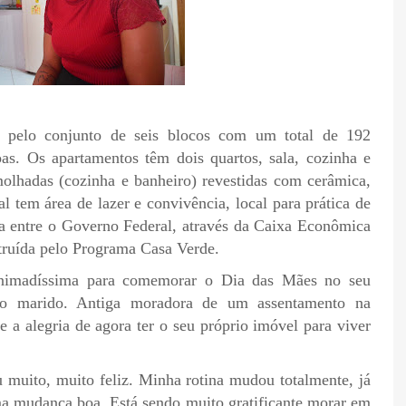
o pelo conjunto de seis blocos com um total de 192
s. Os apartamentos têm dois quartos, sala, cozinha e
olhadas (cozinha e banheiro) revestidas com cerâmica,
 tem área de lazer e convivência, local para prática de
ia entre o Governo Federal, através da Caixa Econômica
struída pelo Programa Casa Verde.
 animadíssima para comemorar o Dia das Mães no seu
 do marido. Antiga moradora de um assentamento na
a alegria de agora ter o seu próprio imóvel para viver
 muito, muito feliz. Minha rotina mudou totalmente, já
 mudança boa. Está sendo muito gratificante morar em