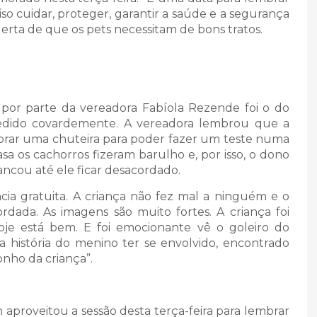
so cuidar, proteger, garantir a saúde e a segurança
alerta de que os pets necessitam de bons tratos.
r parte da vereadora Fabíola Rezende foi o do
redido covardemente. A vereadora lembrou que a
mprar uma chuteira para poder fazer um teste numa
sa os cachorros fizeram barulho e, por isso, o dono
ncou até ele ficar desacordado.
cia gratuita. A criança não fez mal a ninguém e o
ada. As imagens são muito fortes. A criança foi
hoje está bem. E foi emocionante vê o goleiro do
a história do menino ter se envolvido, encontrado
nho da criança”.
roveitou a sessão desta terça-feira para lembrar