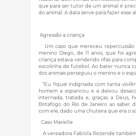
que para ser tutor de um animal é preci
do animal. A data serve para fazer esse 
Agressão a criança
Um caso que mereceu repercussão po
menino Diego, de 11 anos, que foi ag
criança estava vendendo rifas para co
escolinha de futebol. Ao bater nunca ca
dos animais perseguiu o menino e o espa
“Eu fiquei indignada com tanta violên
homem a espancou e a deixou desacord
internada, tratada e, graças a Deus, 
Botafogo do Rio de Janeiro ao saber d
com ele, dado uma chuteira que era o so
Caso Marielle
A vereadora Fabíola Rezende também ap