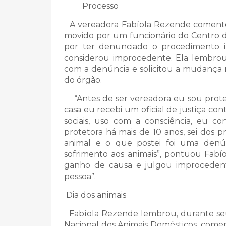
Processo
A vereadora Fabíola Rezende comentou
movido por um funcionário do Centro d
por ter denunciado o procedimento i
considerou improcedente. Ela lembrou 
com a denúncia e solicitou a mudança 
do órgão.
“Antes de ser vereadora eu sou protet
casa eu recebi um oficial de justiça co
sociais, uso com a consciência, eu c
protetora há mais de 10 anos, sei dos 
animal e o que postei foi uma denún
sofrimento aos animais”, pontuou Fab
ganho de causa e julgou improcedent
pessoa”.
Dia dos animais
Fabíola Rezende lembrou, durante se
Nacional dos Animais Domésticos, comem