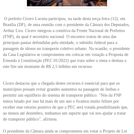
O prefeito Cícero Lucena participou, na tarde desta terça-feira (12), em
Brasília (DF), de uma reunião com o presidente da Câmara dos Deputados,
Arthur Lira. Cícero integrou a comitiva da Frente Nacional de Prefeitos
(FNP), da qual é secretário nacional. O encontro tratou de uma das
principais pautas defendidas pela entidade, o subsídio federal para a
passagem de idosos no transporte coletivo urbano. Na ocasião, o presidente
da Casa Legislativa se comprometeu em colocar em votação a Proposta de
Emenda à Constituição (PEC 01/2022) que trata sobre o tema e destina a
este fim um montante de R$ 2,5 bilhões em recursos.
Cícero destacou que a chegada destes recursos é essencial para que os
municípios possam evitar grandes aumentos na passagem de ônibus e
permitir um equilíbrio do sistema de transporte público. “Nós da FNP
temos lutado por isso há mais de um ano e ficamos muito felizes por
receber esse retorno positivo de que a PEC será votada possibilitando que,
ao menos até dezembro, tenhamos um suporte que vai nos ajudar a tratar
do transporte público”, afirmou.
O presidente da Câmara ainda se comprometeu em votar o Projeto de Lei