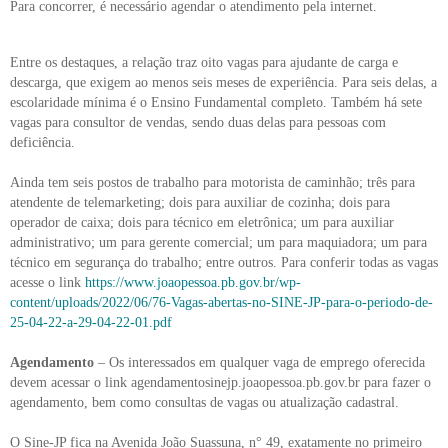
Para concorrer, é necessário agendar o atendimento pela internet.
Entre os destaques, a relação traz oito vagas para ajudante de carga e
descarga, que exigem ao menos seis meses de experiência. Para seis delas, a
escolaridade mínima é o Ensino Fundamental completo. Também há sete
vagas para consultor de vendas, sendo duas delas para pessoas com
deficiência.
Ainda tem seis postos de trabalho para motorista de caminhão; três para
atendente de telemarketing; dois para auxiliar de cozinha; dois para
operador de caixa; dois para técnico em eletrônica; um para auxiliar
administrativo; um para gerente comercial; um para maquiadora; um para
técnico em segurança do trabalho; entre outros. Para conferir todas as vagas
acesse o link
https://www.joaopessoa.pb.gov.br/wp-
content/uploads/2022/06/76-Vagas-abertas-no-SINE-JP-para-o-periodo-de-
25-04-22-a-29-04-22-01.pdf
Agendamento
– Os interessados em qualquer vaga de emprego oferecida
devem acessar o link agendamentosinejp.joaopessoa.pb.gov.br para fazer o
agendamento, bem como consultas de vagas ou atualização cadastral.
O Sine-JP fica na Avenida João Suassuna, n° 49, exatamente no primeiro