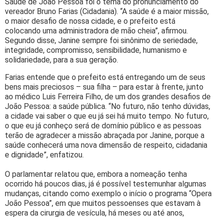
Saúde de João Pessoa foi o tema do pronunciamento do
vereador Bruno Farias (Cidadania). “A saúde é a maior missão,
o maior desafio de nossa cidade, e o prefeito está
colocando uma administradora de mão cheia”, afirmou.
Segundo disse, Janine sempre foi sinônimo de seriedade,
integridade, compromisso, sensibilidade, humanismo e
solidariedade, para a sua geração.
Farias entende que o prefeito está entregando um de seus
bens mais preciosos – sua filha – para estar à frente, junto
ao médico Luis Ferreira Filho, de um dos grandes desafios de
João Pessoa: a saúde pública. “No futuro, não tenho dúvidas,
a cidade vai saber o que eu já sei há muito tempo. No futuro,
o que eu já conheço será de domínio público e as pessoas
terão de agradecer a missão abraçada por Janine, porque a
saúde conhecerá uma nova dimensão de respeito, cidadania
e dignidade”, enfatizou.
O parlamentar relatou que, embora a nomeação tenha
ocorrido há poucos dias, já é possível testemunhar algumas
mudanças, citando como exemplo o início o programa “Opera
João Pessoa”, em que muitos pessoenses que estavam à
espera da cirurgia de vesícula, há meses ou até anos,