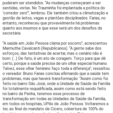
puderam ser atendidos. “As mudanças começaram a ser
sentidas, vistas. No Trauminha foi implantada a política do
‘corredor zero’”, lembrou. Ele também citou a climatização e
gestão de leitos, vagas e plantões disciplinados. Farias, no
entanto, reconheceu que provavelmente há problemas
quanto aos insumos e que esse será um dos desafios da
secretária.
“A saúde em João Pessoa clama por socorro”, acrescentou
Marmuthe Cavalcanti (Republicanos). “A gente sabe dos
esforços, das tentativas de acertar, mas o cenário não é
bom. (…) De fato, é um ato de coragem. Torço para que dê
certo, porque a saúde precisa de um olhar especial humano.
Talvez, esse olhar feminino faço toda a diferença”, ressaltou
o vereador. Bruno Farias concluiu afirmando que a saúde tem
problemas, mas que haverá transformação: “Assim como foi
feito no bairro São José, onde a Unidade de Saúde da Família
foi totalmente requalificada, assim como está sendo feito
no bairro da Penha, teremos esse processo de
transformação em todas as Unidades de Saúde da Família,
em todos os hospitais, UPAs de João Pessoa. Voltaremos a
ter, ao final do mandato de Cícero, cobertura de 100% do