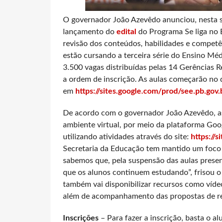
O governador João Azevêdo anunciou, nesta s
lançamento do
edital
do Programa Se liga no 
revisão dos conteúdos, habilidades e compet
estão cursando a terceira série do Ensino Méd
3.500 vagas distribuídas pelas 14 Gerências 
a ordem de inscrição. As aulas começarão no di
em
https://sites.google.com/prod/see.pb.gov
De acordo com o governador João Azevêdo, as
ambiente virtual, por meio da plataforma Goog
utilizando atividades através do site:
https://
Secretaria da Educação tem mantido um foc
sabemos que, pela suspensão das aulas presen
que os alunos continuem estudando”, frisou 
também vai disponibilizar recursos como vídeo
além de acompanhamento das propostas de r
Inscrições
– Para fazer a inscrição, basta o 