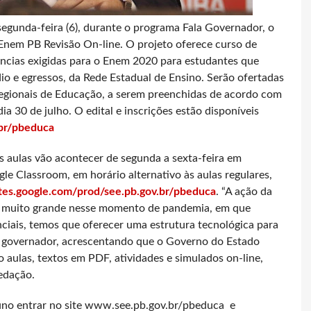
egunda-feira (6), durante o programa Fala Governador, o
Enem PB Revisão On-line. O projeto oferece curso de
ências exigidas para o Enem 2020 para estudantes que
io e egressos, da Rede Estadual de Ensino. Serão ofertadas
Regionais de Educação, a serem preenchidas de acordo com
a 30 de julho. O edital e inscrições estão disponíveis
.br/pbeduca
 aulas vão acontecer de segunda a sexta-feira em
le Classroom, em horário alternativo às aulas regulares,
sites.google.com/prod/see.pb.gov.br/pbeduca
. “A ação da
o muito grande nesse momento de pandemia, em que
ciais, temos que oferecer uma estrutura tecnológica para
o governador, acrescentando que o Governo do Estado
 aulas, textos em PDF, atividades e simulados on-line,
edação.
aluno entrar no site www.see.pb.gov.br/pbeduca e