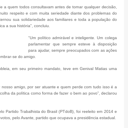
le a quem todos consultavam antes de tomar qualquer decisão,
ito respeito e com muita seriedade diante dos problemas do
ernou sua solidariedade aos familiares e toda a população do
a a sua história”, concluiu.
“Um político admirável e inteligente. Um colega
parlamentar que sempre esteve à disposição
para ajudar, sempre preocupados com as ações
lembrar-se do amigo.
mbleia, em seu primeiro mandato, teve em Genival Matias uma
er nosso amigo, por ser atuante e quem perde com tudo isso é a
colha da política como forma de fazer o bem ao povo”, declarou
o Partido Trabalhista do Brasil (PTdoB), foi reeleito em 2014 e
tos, pelo Avante, partido que ocupava a presidência estadual.