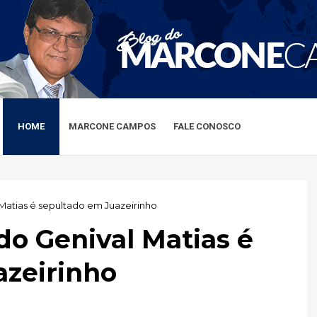
HOME
MARCONE CAMPOS
FALE CONOSCO
atias é sepultado em Juazeirinho
o Genival Matias é
azeirinho