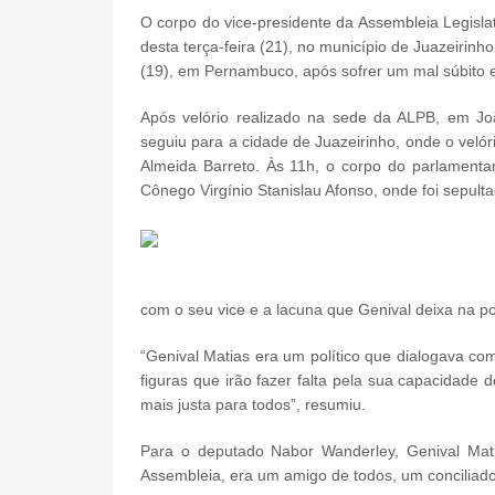
O corpo do vice-presidente da Assembleia Legisla
desta terça-feira (21), no município de Juazeirinh
(19), em Pernambuco, após sofrer um mal súbito e
Após velório realizado na sede da ALPB, em Jo
seguiu para a cidade de Juazeirinho, onde o veló
Almeida Barreto. Às 11h, o corpo do parlament
Cônego Virgínio Stanislau Afonso, onde foi sepulta
com o seu vice e a lacuna que Genival deixa na po
“Genival Matias era um político que dialogava c
figuras que irão fazer falta pela sua capacidade 
mais justa para todos”, resumiu.
Para o deputado Nabor Wanderley, Genival Mati
Assembleia, era um amigo de todos, um conciliado