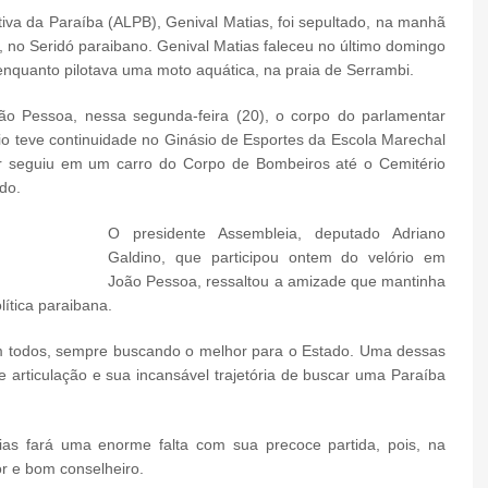
tiva da Paraíba (ALPB), Genival Matias, foi sepultado, na manhã
o, no Seridó paraibano. Genival Matias faleceu no último domingo
nquanto pilotava uma moto aquática, na praia de Serrambi.
ão Pessoa, nessa segunda-feira (20), o corpo do parlamentar
rio teve continuidade no Ginásio de Esportes da Escola Marechal
ar seguiu em um carro do Corpo de Bombeiros até o Cemitério
do.
O presidente Assembleia, deputado Adriano
Galdino, que participou ontem do velório em
João Pessoa, ressaltou a amizade que mantinha
lítica paraibana.
om todos, sempre buscando o melhor para o Estado. Uma dessas
de articulação e sua incansável trajetória de buscar uma Paraíba
as fará uma enorme falta com sua precoce partida, pois, na
r e bom conselheiro.