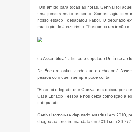
“Um amigo para todas as horas. Genival foi aque
uma pessoa muito presente. Sempre agiu com mu
nosso estado”, desabafou Nabor. O deputado ext
município de Juazeirinho. “Perdemos um irmão e fic
da Assembleia”, afirmou o deputado Dr. Érico ao 
Dr. Érico ressaltou ainda que ao chegar à Asse
pessoa com quem sempre pôde contar.
“Esse foi o legado que Genival nos deixou por s
Casa Epitácio Pessoa e nos deixa como lição a es
o deputado.
Genival tornou-se deputado estadual em 2010, pel
chegou ao terceiro mandato em 2018 com 26.777 vo